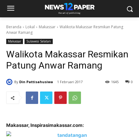
Beranda
Lokal
Makassar
Walikota Makassar Resmikan Patung
Anwar Ramang
Makassar
Sulawesi Selatan
Walikota Makassar Resmikan
Patung Anwar Ramang
By
Din Pattisahusiwa
1 Februari 2017
1645
0
Makassar, Inspirasimakassar.com: