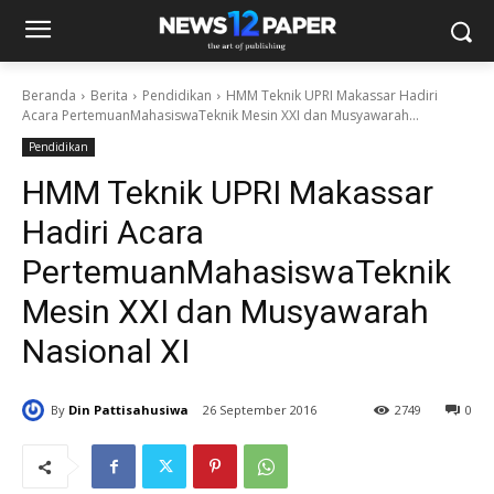
Beranda
Berita
Pendidikan
HMM Teknik UPRI Makassar Hadiri
Acara PertemuanMahasiswaTeknik Mesin XXI dan Musyawarah...
Pendidikan
HMM Teknik UPRI Makassar
Hadiri Acara
PertemuanMahasiswaTeknik
Mesin XXI dan Musyawarah
Nasional XI
By
Din Pattisahusiwa
26 September 2016
2749
0