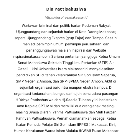
Din Pattisahusiwa
https://inspirasimakassar.id
Wartawan kriminal dan politik harian Pedoman Rakyat
Ujungpandang dan sejumlah harian di Kota Daeng Makassar,
seperti Ujungpandang Ekspres (grup Fajar) dan Tempo. Saat ini
menjadi pemimpin umum, pemimpin perusahaan, dan
penanggungjawab majalah Inspirasi dan Website
Inspirasimakassar.com. Sarjana pertanian yang juga Ketua Umum
Senat Mahasiswa Sekolah Tinggi Ilmu Pertanian (STIP) Al-
Gazali--kini Universitas Islam Makassar ini menyelesaikan
pendidikan SD di tanah kelahirannya Siri Sori Islam Saparua,
SMP Negeri 2 Ambon, dan SPP-SPMA Negeri Ambon. Aktif di
sejumlah organisasi baik intra maupun ekstra kampus. Di
organisasi kedaerahan, bungsu dari tujuh bersaudara pasangan
H Yahya Pattisahusiwa dan Hj.Saadia Tuhepaly ini beristrikan
Ama Kaplale,SPT,MM dan memiliki dua orang anak masing-
masing Syasa Diarani Yahma Pattisahusiwa dan Muh Fauzan
Fahriyah Pattisahusiwa. Pernah diamanahkan sebagai Ketua
Ikatan Pemuda Pelajar Siri Sori Islam (IPPSSI) Makassar. Kini,
Humas Kerukunan Warga Islam Maluku (KWIM) Pusat Makassar