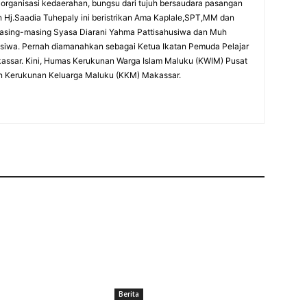
organisasi kedaerahan, bungsu dari tujuh bersaudara pasangan
 Hj.Saadia Tuhepaly ini beristrikan Ama Kaplale,SPT,MM dan
masing-masing Syasa Diarani Yahma Pattisahusiwa dan Muh
usiwa. Pernah diamanahkan sebagai Ketua Ikatan Pemuda Pelajar
Makassar. Kini, Humas Kerukunan Warga Islam Maluku (KWIM) Pusat
n Kerukunan Keluarga Maluku (KKM) Makassar.
Berita