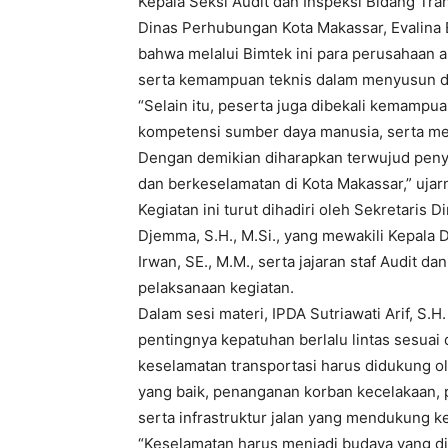
Kepala Seksi Audit dan Inspeksi Bidang Tra
Dinas Perhubungan Kota Makassar, Evalina E
bahwa melalui Bimtek ini para perusahaa
serta kemampuan teknis dalam menyusun 
“Selain itu, peserta juga dibekali kemampua
kompetensi sumber daya manusia, serta m
Dengan demikian diharapkan terwujud peny
dan berkeselamatan di Kota Makassar,” ujar
Kegiatan ini turut dihadiri oleh Sekretaris
Djemma, S.H., M.Si., yang mewakili Kepala
Irwan, SE., M.M., serta jajaran staf Audit 
pelaksanaan kegiatan.
Dalam sesi materi, IPDA Sutriawati Arif, S
pentingnya kepatuhan berlalu lintas sesuai
keselamatan transportasi harus didukung ol
yang baik, penanganan korban kecelakaan, pe
serta infrastruktur jalan yang mendukung k
“Keselamatan harus menjadi budaya yang d