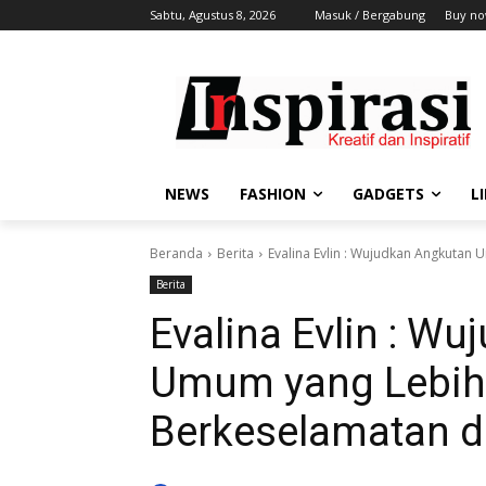
Sabtu, Agustus 8, 2026
Masuk / Bergabung
Buy no
NEWS
FASHION
GADGETS
L
Beranda
Berita
Evalina Evlin : Wujudkan Angkutan 
Berita
Evalina Evlin : W
Umum yang Lebih 
Berkeselamatan d