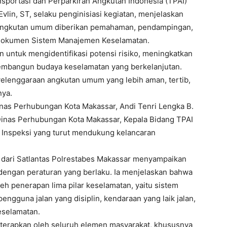
nsportasi dan Perparkiran Angkutan Indonesia (TPAI)
vlin, ST, selaku penginisiasi kegiatan, menjelaskan
n angkutan umum diberikan pemahaman, pendampingan,
dokumen Sistem Manajemen Keselamatan.
n untuk mengidentifikasi potensi risiko, meningkatkan
embangun budaya keselamatan yang berkelanjutan.
elenggaraan angkutan umum yang lebih aman, tertib,
nya.
 Dinas Perhubungan Kota Makassar, Andi Tenri Lengka B.
 Dinas Perhubungan Kota Makassar, Kepala Bidang TPAI
dan Inspeksi yang turut mendukung kelancaran
.H. dari Satlantas Polrestabes Makassar menyampaikan
 dengan peraturan yang berlaku. Ia menjelaskan bahwa
eh penerapan lima pilar keselamatan, yaitu sistem
ngguna jalan yang disiplin, kendaraan yang laik jalan,
eselamatan.
iterapkan oleh seluruh elemen masyarakat, khususnya