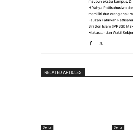
maupun ekstra kampus. Di 
H Yahya Pattisahusiwa dan
memiliki dua orang anak 
Fauzan Fahriyah Pattisah
Siri Sori Islam (IPPSSI) 
Makassar dan Wakil Sekje
RELATED ARTICLES
Berita
Berita