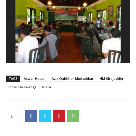
TAGS
Aswar Hasan
Aziz Qahhhar Mudzakkar
HM Sirajuddin
Iqbal Parewangi
Islam