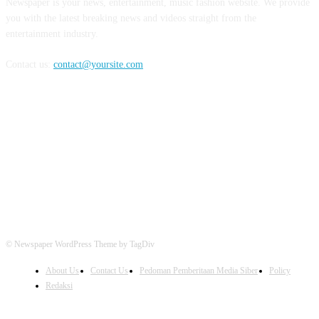
Newspaper is your news, entertainment, music fashion website. We provide
you with the latest breaking news and videos straight from the
entertainment industry.
Contact us:
contact@yoursite.com
FOLLOW US
© Newspaper WordPress Theme by TagDiv
About Us
Contact Us
Pedoman Pemberitaan Media Siber
Policy
Redaksi