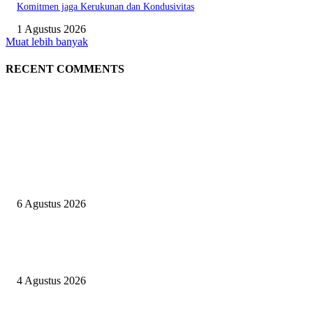
Komitmen jaga Kerukunan dan Kondusivitas
1 Agustus 2026
Muat lebih banyak
RECENT COMMENTS
EDITOR PICKS
Perkuat Semangat Kebangsaan dan Bernegara, Pengurus DPD GMPK Suls
Silaturahmi Ketua Dewan Pembina H.A.Iwan Darmawan
6 Agustus 2026
Pilah Sampah di Lokasi Kebakaran, Wakil Ketua II BAZNAS Sebut Kaita
dengan Instruksi Walikota
4 Agustus 2026