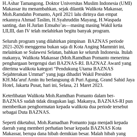
H.Ashar Tamangong. Doktor Universitas Muslim Indonesia (UMI)
Makassar itu menambahkan, sejak dilantik Walikota Makassar,
Moh.Ramdahn Pomanto, April 2021 lalu dirinya dan empat
rekannya Ahmad Taslim, H.Syahruddin Mayang, H.Waspada
santing, dan H.Jurlan Emsaho’as—masing masing Wakil ketia
I,II,III, dan IV telah melahirkan begitu banyak program.
Seluruh program yang dilahirkan pimpinan BAZNAS periode
2021-2026 menggema bukan saja di Kota Anging Mammiri ini,
melainkan se Sulawesi Selatan, bahkan ke seluruh Indonesia. Itulah
makanya, Walikota Makassar (Moh.Ramdhan Pomanto menerima
penghargaan bergengsi dari BAZNAS-RI. BAZNAZ Award yang
diterima walikota kategori “Pendukung Utama BAZNAS
Sejahterakan Ummat” yang juga dihadiri Wakil Presiden
KH.Ma’aruf Amin itu berlangsung di Puri Agung, Grand Sahid Jaya
Hotel, Jakarta Pusat, hari ini, Selasa, 21 Maret 2023.
Keterlibatan Walikota Moh.Ramdhan Pomanto dalam ber-
BAZNAS sudah tidak diragukan lagi. Makanya, BAZNAS-RI pun
memberikan penghormatan kepada walikota dua periode tersebut
sebagai Duta BAZNAS.
Seperti diketahui, Moh.Ramadhan Pomanto juga menjadi kepada
daerah yang memberi perhatian besar kepada BAZNAS Kota
Makassar, berupa dana hibah demikian besar. Malah hibah yang