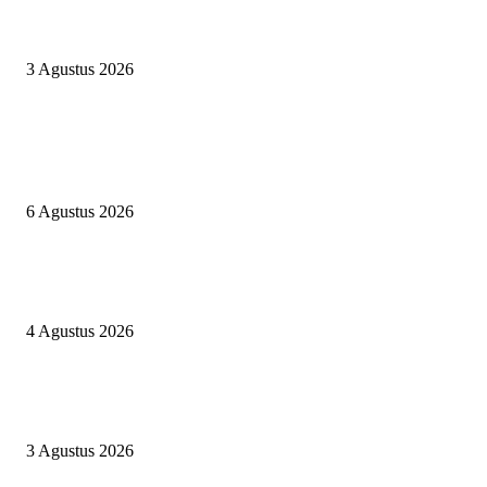
Pimpinan BAZNAS Minta BTB Segera Data Pelaku UMKM dan Guru Men
Korban Kebakaran Tallo
3 Agustus 2026
POPULAR POSTS
Perkuat Semangat Kebangsaan dan Bernegara, Pengurus DPD GMPK Suls
Silaturahmi Ketua Dewan Pembina H.A.Iwan Darmawan
6 Agustus 2026
Pilah Sampah di Lokasi Kebakaran, Wakil Ketua II BAZNAS Sebut Kaita
dengan Instruksi Walikota
4 Agustus 2026
Pimpinan BAZNAS Minta BTB Segera Data Pelaku UMKM dan Guru Men
Korban Kebakaran Tallo
3 Agustus 2026
POPULAR CATEGORY