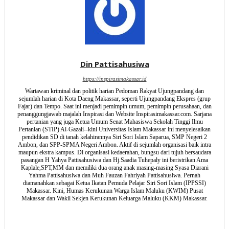
Din Pattisahusiwa
https://inspirasimakassar.id
Wartawan kriminal dan politik harian Pedoman Rakyat Ujungpandang dan
sejumlah harian di Kota Daeng Makassar, seperti Ujungpandang Ekspres (grup
Fajar) dan Tempo. Saat ini menjadi pemimpin umum, pemimpin perusahaan, dan
penanggungjawab majalah Inspirasi dan Website Inspirasimakassar.com. Sarjana
pertanian yang juga Ketua Umum Senat Mahasiswa Sekolah Tinggi Ilmu
Pertanian (STIP) Al-Gazali--kini Universitas Islam Makassar ini menyelesaikan
pendidikan SD di tanah kelahirannya Siri Sori Islam Saparua, SMP Negeri 2
Ambon, dan SPP-SPMA Negeri Ambon. Aktif di sejumlah organisasi baik intra
maupun ekstra kampus. Di organisasi kedaerahan, bungsu dari tujuh bersaudara
pasangan H Yahya Pattisahusiwa dan Hj.Saadia Tuhepaly ini beristrikan Ama
Kaplale,SPT,MM dan memiliki dua orang anak masing-masing Syasa Diarani
Yahma Pattisahusiwa dan Muh Fauzan Fahriyah Pattisahusiwa. Pernah
diamanahkan sebagai Ketua Ikatan Pemuda Pelajar Siri Sori Islam (IPPSSI)
Makassar. Kini, Humas Kerukunan Warga Islam Maluku (KWIM) Pusat
Makassar dan Wakil Sekjen Kerukunan Keluarga Maluku (KKM) Makassar.