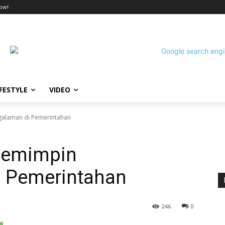
ow!
IFESTYLE
VIDEO
galaman di Pemerintahan
Pemimpin
i Pemerintahan
246
0