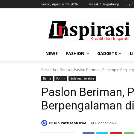
Senin, Agustus 10, 2026
Masuk / Bergabung
Buy n
NEWS
FASHION
GADGETS
L
Beranda
Berita
Paslon Beriman, Pemimpin Berpen
Berita
Politik
Sulawesi Selatan
Paslon Beriman, 
Berpengalaman d
By
Din Pattisahusiwa
14 Oktober 2024