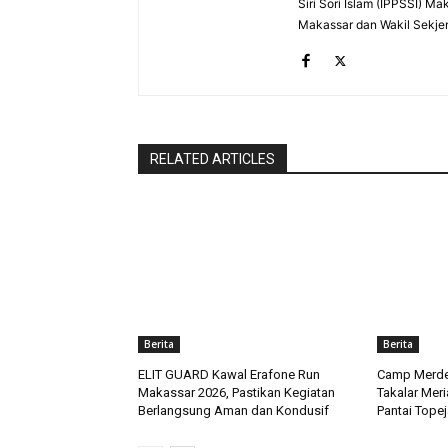
Siri Sori Islam (IPPSSI) 
Makassar dan Wakil Sekje
RELATED ARTICLES
Berita
Berita
ELIT GUARD Kawal Erafone Run
Camp Merdek
Makassar 2026, Pastikan Kegiatan
Takalar Meri
Berlangsung Aman dan Kondusif
Pantai Tope