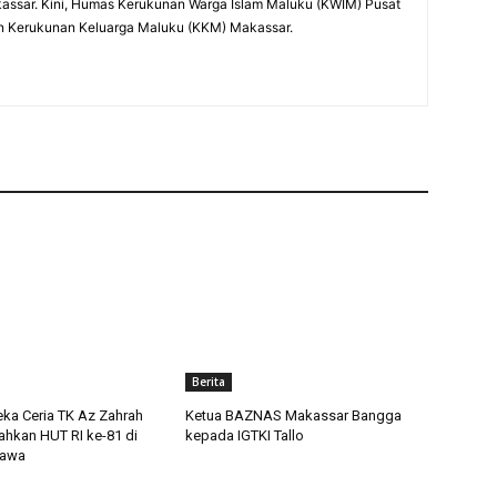
Makassar. Kini, Humas Kerukunan Warga Islam Maluku (KWIM) Pusat
n Kerukunan Keluarga Maluku (KKM) Makassar.
Berita
a Ceria TK Az Zahrah
Ketua BAZNAS Makassar Bangga
ahkan HUT RI ke-81 di
kepada IGTKI Tallo
jawa