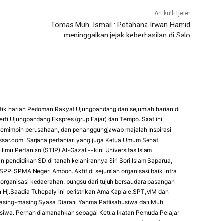
Artikulli tjetër
Tomas Muh. Ismail : Petahana Irwan Hamid
meninggalkan jejak keberhasilan di Salo
itik harian Pedoman Rakyat Ujungpandang dan sejumlah harian di
rti Ujungpandang Ekspres (grup Fajar) dan Tempo. Saat ini
emimpin perusahaan, dan penanggungjawab majalah Inspirasi
ssar.com. Sarjana pertanian yang juga Ketua Umum Senat
lmu Pertanian (STIP) Al-Gazali--kini Universitas Islam
 pendidikan SD di tanah kelahirannya Siri Sori Islam Saparua,
PP-SPMA Negeri Ambon. Aktif di sejumlah organisasi baik intra
organisasi kedaerahan, bungsu dari tujuh bersaudara pasangan
 Hj.Saadia Tuhepaly ini beristrikan Ama Kaplale,SPT,MM dan
masing-masing Syasa Diarani Yahma Pattisahusiwa dan Muh
usiwa. Pernah diamanahkan sebagai Ketua Ikatan Pemuda Pelajar