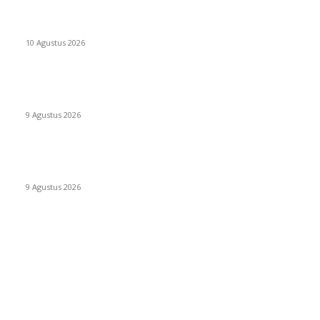
BAZNAS bantu Tambahan Biaya Pengobatan Anak Penjaga
Masjid Darul Muttaqin
10 Agustus 2026
ELIT GUARD Kawal Erafone Run Makassar 2026, Pastikan
Kegiatan Berlangsung Aman dan Kondusif
9 Agustus 2026
Camp Merdeka Ceria TK Az Zahrah Takalar Meriahkan HUT RI
ke-81 di Pantai Topejawa
9 Agustus 2026
POPULAR CATEGORY
Berita
6833
Sulawesi Selatan
4294
Makassar
4287
Daerah
2099