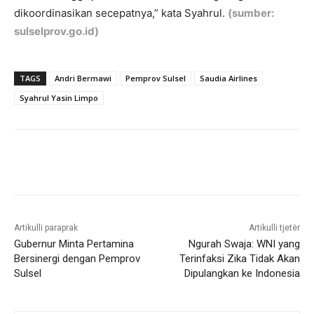
dikoordinasikan secepatnya,” kata Syahrul.
(sumber:
sulselprov.go.id)
TAGS
Andri Bermawi
Pemprov Sulsel
Saudia Airlines
Syahrul Yasin Limpo
Artikulli paraprak
Artikulli tjetër
Gubernur Minta Pertamina
Ngurah Swaja: WNI yang
Bersinergi dengan Pemprov
Terinfaksi Zika Tidak Akan
Sulsel
Dipulangkan ke Indonesia