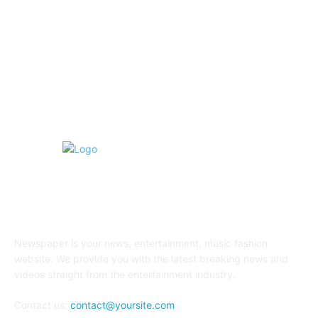
Lokal
1097
Pendidikan
697
Kesehatan
621
Parlemen
556
ABOUT US
Newspaper is your news, entertainment, music fashion
website. We provide you with the latest breaking news and
videos straight from the entertainment industry.
Contact us:
contact@yoursite.com