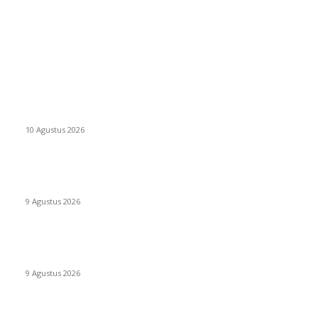
EDITOR PICKS
BAZNAS bantu Tambahan Biaya Pengobatan Anak Penjaga
Masjid Darul Muttaqin
10 Agustus 2026
ELIT GUARD Kawal Erafone Run Makassar 2026, Pastikan
Kegiatan Berlangsung Aman dan Kondusif
9 Agustus 2026
Camp Merdeka Ceria TK Az Zahrah Takalar Meriahkan HUT RI
ke-81 di Pantai Topejawa
9 Agustus 2026
POPULAR POSTS