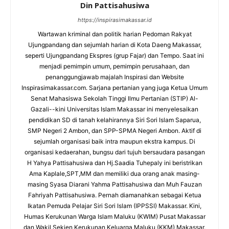
Din Pattisahusiwa
https://inspirasimakassar.id
Wartawan kriminal dan politik harian Pedoman Rakyat
Ujungpandang dan sejumlah harian di Kota Daeng Makassar,
seperti Ujungpandang Ekspres (grup Fajar) dan Tempo. Saat ini
menjadi pemimpin umum, pemimpin perusahaan, dan
penanggungjawab majalah Inspirasi dan Website
Inspirasimakassar.com. Sarjana pertanian yang juga Ketua Umum
Senat Mahasiswa Sekolah Tinggi Ilmu Pertanian (STIP) Al-
Gazali--kini Universitas Islam Makassar ini menyelesaikan
pendidikan SD di tanah kelahirannya Siri Sori Islam Saparua,
SMP Negeri 2 Ambon, dan SPP-SPMA Negeri Ambon. Aktif di
sejumlah organisasi baik intra maupun ekstra kampus. Di
organisasi kedaerahan, bungsu dari tujuh bersaudara pasangan
H Yahya Pattisahusiwa dan Hj.Saadia Tuhepaly ini beristrikan
Ama Kaplale,SPT,MM dan memiliki dua orang anak masing-
masing Syasa Diarani Yahma Pattisahusiwa dan Muh Fauzan
Fahriyah Pattisahusiwa. Pernah diamanahkan sebagai Ketua
Ikatan Pemuda Pelajar Siri Sori Islam (IPPSSI) Makassar. Kini,
Humas Kerukunan Warga Islam Maluku (KWIM) Pusat Makassar
dan Wakil Sekjen Kerukunan Keluarga Maluku (KKM) Makassar.