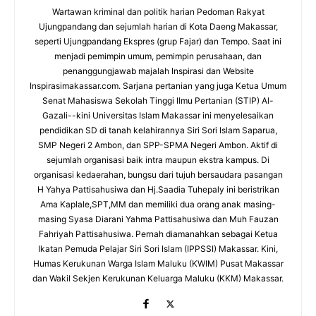
Wartawan kriminal dan politik harian Pedoman Rakyat
Ujungpandang dan sejumlah harian di Kota Daeng Makassar,
seperti Ujungpandang Ekspres (grup Fajar) dan Tempo. Saat ini
menjadi pemimpin umum, pemimpin perusahaan, dan
penanggungjawab majalah Inspirasi dan Website
Inspirasimakassar.com. Sarjana pertanian yang juga Ketua Umum
Senat Mahasiswa Sekolah Tinggi Ilmu Pertanian (STIP) Al-
Gazali--kini Universitas Islam Makassar ini menyelesaikan
pendidikan SD di tanah kelahirannya Siri Sori Islam Saparua,
SMP Negeri 2 Ambon, dan SPP-SPMA Negeri Ambon. Aktif di
sejumlah organisasi baik intra maupun ekstra kampus. Di
organisasi kedaerahan, bungsu dari tujuh bersaudara pasangan
H Yahya Pattisahusiwa dan Hj.Saadia Tuhepaly ini beristrikan
Ama Kaplale,SPT,MM dan memiliki dua orang anak masing-
masing Syasa Diarani Yahma Pattisahusiwa dan Muh Fauzan
Fahriyah Pattisahusiwa. Pernah diamanahkan sebagai Ketua
Ikatan Pemuda Pelajar Siri Sori Islam (IPPSSI) Makassar. Kini,
Humas Kerukunan Warga Islam Maluku (KWIM) Pusat Makassar
dan Wakil Sekjen Kerukunan Keluarga Maluku (KKM) Makassar.