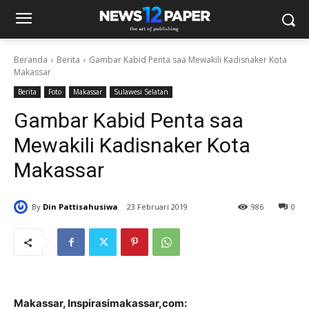
Beranda
Berita
Gambar Kabid Penta saa Mewakili Kadisnaker Kota
Makassar
Berita
Foto
Makassar
Sulawesi Selatan
Gambar Kabid Penta saa
Mewakili Kadisnaker Kota
Makassar
By
Din Pattisahusiwa
23 Februari 2019
986
0
Makassar, Inspirasimakassar,com: