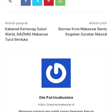
Artikulli paraprak
Artikulli tjetër
Kakanwil Kemenag Sulsel
Baznas Kota Makassar Bantu
Wafat, BAZNAS Makassar
Kegiatan Sunatan Massal
Turut Berduka
Din Pattisahusiwa
https://inspirasimakassar.id
Wartawan kriminal dan politik harian Pedoman Rakyat