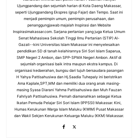
Ujungpandang dan sejumlah harian di Kota Daeng Makassar,
seperti Ujungpandang Ekspres (grup Fajar) dan Tempo. Saat ini
menjadi pemimpin umum, pemimpin perusahaan, dan
penanggungjawab majalah Inspirasi dan Website
Inspirasimakassar.com. Sarjana pertanian yang juga Ketua Umum
Senat Mahasiswa Sekolah Tinggi Ilmu Pertanian (STIP) Al-
Gazali--kini Universitas Islam Makassar ini menyelesaikan
pendidikan SD di tanah kelahirannya Siri Sori Islam Saparua,
SMP Negeri 2 Ambon, dan SPP-SPMA Negeri Ambon. Aktif di
sejumlah organisasi baik intra maupun ekstra kampus. Di
organisasi kedaerahan, bungsu dari tujuh bersaudara pasangan
H Yahya Pattisahusiwa dan Hj.Saadia Tuhepaly ini beristrikan
Ama Kaplale,SPT,MM dan memiliki dua orang anak masing-
masing Syasa Diarani Yahma Pattisahusiwa dan Muh Fauzan
Fahriyah Pattisahusiwa. Pernah diamanahkan sebagai Ketua
Ikatan Pemuda Pelajar Siri Sori Islam (IPPSSI) Makassar. Kini,
Humas Kerukunan Warga Islam Maluku (KWIM) Pusat Makassar
dan Wakil Sekjen Kerukunan Keluarga Maluku (KKM) Makassar.