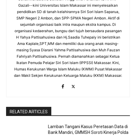
Gazali--kini Universitas Islam Makassar ini menyelesaikan
pendidikan SD di tanah kelahirannya Siri Sori Islam Saparua,
SMP Negeri 2 Ambon, dan SPP-SPMA Negeri Ambon. Aktif di
sejumlah organisasi baik intra maupun ekstra kampus. Di
organisasi kedaerahan, bungsu dari tujuh bersaudara pasangan
H Yahya Pattisahusiwa dan Hj.Saadia Tuhepaly ini beristrikan
Ama Kaplale,SPT,MM dan memiliki dua orang anak masing-
masing Syasa Diarani Yahma Pattisahusiwa dan Muh Fauzan
Fahriyah Pattisahusiwa. Pernah diamanahkan sebagai Ketua
Ikatan Pemuda Pelajar Siri Sori Islam (IPPSSI) Makassar. Kini,
Humas Kerukunan Warga Islam Maluku (KWIM) Pusat Makassar
dan Wakil Sekjen Kerukunan Keluarga Maluku (KKM) Makassar.
RELATED ARTICLES
Lamban Tangani Kasus Peretasan Data di
Bank Mandiri, GMMSH Soroti Kinerja Polda