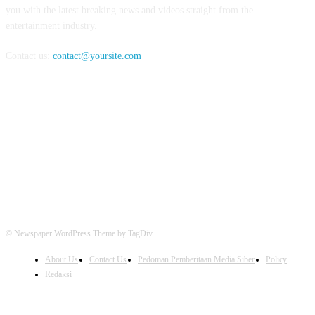
you with the latest breaking news and videos straight from the
entertainment industry.
Contact us:
contact@yoursite.com
FOLLOW US
© Newspaper WordPress Theme by TagDiv
About Us
Contact Us
Pedoman Pemberitaan Media Siber
Policy
Redaksi