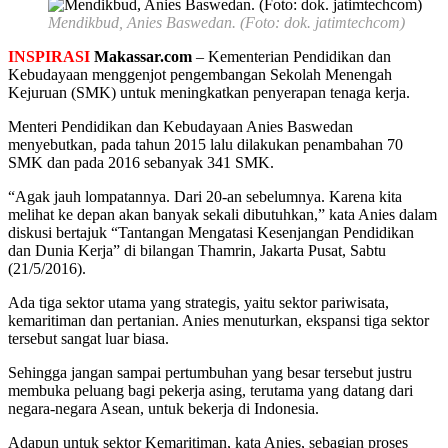
Mendikbud, Anies Baswedan. (Foto: dok. jatimtechcom)
INSPIRASI
Makassar.com
– Kementerian Pendidikan dan
Kebudayaan menggenjot pengembangan Sekolah Menengah
Kejuruan (SMK) untuk meningkatkan penyerapan tenaga kerja.
Menteri Pendidikan dan Kebudayaan Anies Baswedan
menyebutkan, pada tahun 2015 lalu dilakukan penambahan 70
SMK dan pada 2016 sebanyak 341 SMK.
“Agak jauh lompatannya. Dari 20-an sebelumnya. Karena kita
melihat ke depan akan banyak sekali dibutuhkan,” kata Anies dalam
diskusi bertajuk “Tantangan Mengatasi Kesenjangan Pendidikan
dan Dunia Kerja” di bilangan Thamrin, Jakarta Pusat, Sabtu
(21/5/2016).
Ada tiga sektor utama yang strategis, yaitu sektor pariwisata,
kemaritiman dan pertanian. Anies menuturkan, ekspansi tiga sektor
tersebut sangat luar biasa.
Sehingga jangan sampai pertumbuhan yang besar tersebut justru
membuka peluang bagi pekerja asing, terutama yang datang dari
negara-negara Asean, untuk bekerja di Indonesia.
Adapun untuk sektor Kemaritiman, kata Anies, sebagian proses