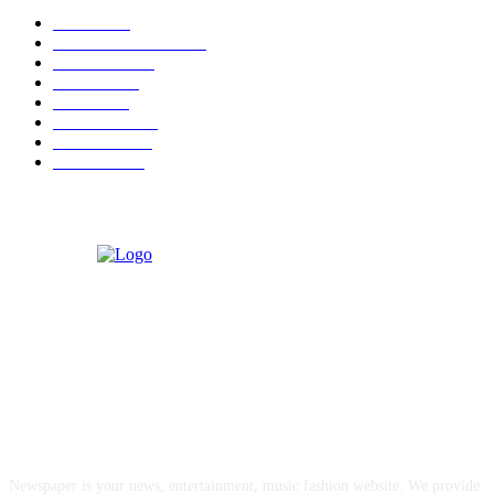
Berita
6833
Sulawesi Selatan
4294
Makassar
4287
Daerah
2099
Lokal
1097
Pendidikan
697
Kesehatan
621
Parlemen
556
ABOUT US
Newspaper is your news, entertainment, music fashion website. We provide