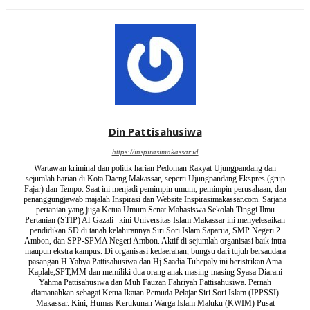
Din Pattisahusiwa
https://inspirasimakassar.id
Wartawan kriminal dan politik harian Pedoman Rakyat Ujungpandang dan
sejumlah harian di Kota Daeng Makassar, seperti Ujungpandang Ekspres (grup
Fajar) dan Tempo. Saat ini menjadi pemimpin umum, pemimpin perusahaan, dan
penanggungjawab majalah Inspirasi dan Website Inspirasimakassar.com. Sarjana
pertanian yang juga Ketua Umum Senat Mahasiswa Sekolah Tinggi Ilmu
Pertanian (STIP) Al-Gazali--kini Universitas Islam Makassar ini menyelesaikan
pendidikan SD di tanah kelahirannya Siri Sori Islam Saparua, SMP Negeri 2
Ambon, dan SPP-SPMA Negeri Ambon. Aktif di sejumlah organisasi baik intra
maupun ekstra kampus. Di organisasi kedaerahan, bungsu dari tujuh bersaudara
pasangan H Yahya Pattisahusiwa dan Hj.Saadia Tuhepaly ini beristrikan Ama
Kaplale,SPT,MM dan memiliki dua orang anak masing-masing Syasa Diarani
Yahma Pattisahusiwa dan Muh Fauzan Fahriyah Pattisahusiwa. Pernah
diamanahkan sebagai Ketua Ikatan Pemuda Pelajar Siri Sori Islam (IPPSSI)
Makassar. Kini, Humas Kerukunan Warga Islam Maluku (KWIM) Pusat