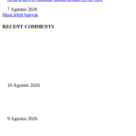
7 Agustus 2026
Muat lebih banyak
RECENT COMMENTS
EDITOR PICKS
BAZNAS bantu Tambahan Biaya Pengobatan Anak Penjaga Masjid Darul
Muttaqin
10 Agustus 2026
ELIT GUARD Kawal Erafone Run Makassar 2026, Pastikan Kegiatan
Berlangsung Aman dan Kondusif
9 Agustus 2026