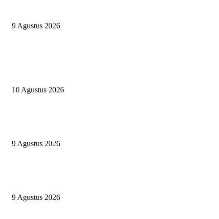
Camp Merdeka Ceria TK Az Zahrah Takalar Meriahkan HUT RI ke-81 di
Pantai Topejawa
9 Agustus 2026
POPULAR POSTS
BAZNAS bantu Tambahan Biaya Pengobatan Anak Penjaga Masjid Darul
Muttaqin
10 Agustus 2026
ELIT GUARD Kawal Erafone Run Makassar 2026, Pastikan Kegiatan
Berlangsung Aman dan Kondusif
9 Agustus 2026
Camp Merdeka Ceria TK Az Zahrah Takalar Meriahkan HUT RI ke-81 di
Pantai Topejawa
9 Agustus 2026
POPULAR CATEGORY