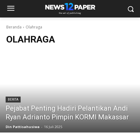
Beranda
Olahraga
OLAHRAGA
BERITA
Pejabat Penting Hadiri Pelantikan Andi
Ryan Adrianto Pimpin KORMI Makassar
Din Pattisahusiwa
-
16 Juli 2025