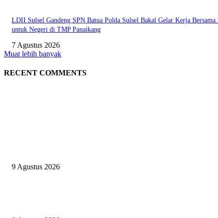
LDII Sulsel Gandeng SPN Batua Polda Sulsel Bakal Gelar Kerja Bersama 
untuk Negeri di TMP Panaikang
7 Agustus 2026
Muat lebih banyak
RECENT COMMENTS
EDITOR PICKS
ELIT GUARD Kawal Erafone Run Makassar 2026, Pastikan Kegiatan
Berlangsung Aman dan Kondusif
9 Agustus 2026
Camp Merdeka Ceria TK Az Zahrah Takalar Meriahkan HUT RI ke-81 di
Pantai Topejawa