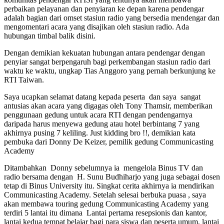
perbaikan pelayanan dan penyiaran ke depan karena pendengar
adalah bagian dari omset stasiun radio yang bersedia mendengar dan
mengomentari acara yang disajikan oleh stasiun radio. Ada
hubungan timbal balik disini.
Dengan demikian kekuatan hubungan antara pendengar dengan
penyiar sangat berpengaruh bagi perkembangan stasiun radio dari
waktu ke waktu, ungkap Tias Anggoro yang pernah berkunjung ke
RTI Taiwan.
Saya ucapkan selamat datang kepada peserta dan saya sangat
antusias akan acara yang digagas oleh Tony Thamsir, memberikan
penggunaan gedung untuk acara RTI dengan pendengarnya
daripada harus menyewa gedung atau hotel berbintang 7 yang
akhirnya pusing 7 keliling. Just kidding bro !!, demikian kata
pembuka dari Donny De Keizer, pemilik gedung Communicasting
Academy
Ditambahkan Donny sebelumnya ia mengelola Binus TV dan
radio bersama dengan H. Sunu Budhiharjo yang juga sebagai dosen
tetap di Binus University itu. Singkat cerita akhirnya ia mendirikan
Communicasting Academy. Setelah selesai berbuka puasa , saya
akan membawa touring gedung Communicasting Academy yang
terdiri 5 lantai itu dimana Lantai pertama resepsionis dan kantor,
lantai kedua tempat belajar bagi para siswa dan peserta umum, lantai