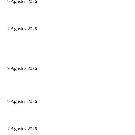
9 Agustus 2026
Ketua BAZNAS Makassar Bangga kepada IGTKI Tallo
7 Agustus 2026
POPULAR POSTS
ELIT GUARD Kawal Erafone Run Makassar 2026, Pastikan Kegiatan
Berlangsung Aman dan Kondusif
9 Agustus 2026
Camp Merdeka Ceria TK Az Zahrah Takalar Meriahkan HUT RI ke-81 di
Pantai Topejawa
9 Agustus 2026
Ketua BAZNAS Makassar Bangga kepada IGTKI Tallo
7 Agustus 2026