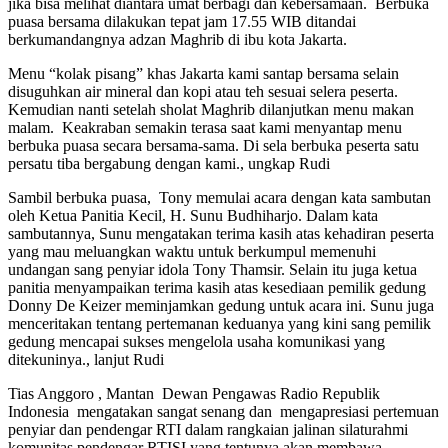
jika bisa melihat diantara umat berbagi dan kebersamaan. Berbuka
puasa bersama dilakukan tepat jam 17.55 WIB ditandai
berkumandangnya adzan Maghrib di ibu kota Jakarta.
Menu “kolak pisang” khas Jakarta kami santap bersama selain
disuguhkan air mineral dan kopi atau teh sesuai selera peserta.
Kemudian nanti setelah sholat Maghrib dilanjutkan menu makan
malam. Keakraban semakin terasa saat kami menyantap menu
berbuka puasa secara bersama-sama. Di sela berbuka peserta satu
persatu tiba bergabung dengan kami., ungkap Rudi
Sambil berbuka puasa, Tony memulai acara dengan kata sambutan
oleh Ketua Panitia Kecil, H. Sunu Budhiharjo. Dalam kata
sambutannya, Sunu mengatakan terima kasih atas kehadiran peserta
yang mau meluangkan waktu untuk berkumpul memenuhi
undangan sang penyiar idola Tony Thamsir. Selain itu juga ketua
panitia menyampaikan terima kasih atas kesediaan pemilik gedung
Donny De Keizer meminjamkan gedung untuk acara ini. Sunu juga
menceritakan tentang pertemanan keduanya yang kini sang pemilik
gedung mencapai sukses mengelola usaha komunikasi yang
ditekuninya., lanjut Rudi
Tias Anggoro , Mantan Dewan Pengawas Radio Republik
Indonesia mengatakan sangat senang dan mengapresiasi pertemuan
penyiar dan pendengar RTI dalam rangkaian jalinan silaturahmi
komunitas pendengar RTISI yang tentunya akan membawa