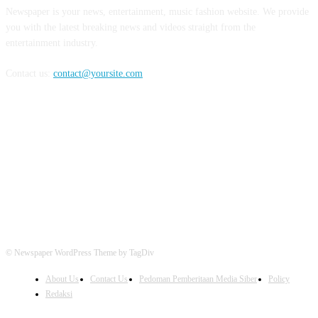
Newspaper is your news, entertainment, music fashion website. We provide
you with the latest breaking news and videos straight from the
entertainment industry.
Contact us:
contact@yoursite.com
FOLLOW US
© Newspaper WordPress Theme by TagDiv
About Us
Contact Us
Pedoman Pemberitaan Media Siber
Policy
Redaksi