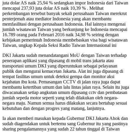
juta dolar AS naik 25,94 % sedangkan impor Indonesia dari Taiwan
mencapai 237,93 juta dolar AS naik 10,39 % . Melihat
perkembangan tersebut banyak sekali perusahaan Taiwan merekrut
penterjemah atau mediator Indonesia yang akan membantu
memfasilitasi dengan perusahaan Indonesia. Hal lainnya mengenai
jumlah wisatawan Taiwan yang berkunjung ke Indonesia mencapai
16.789 orang pada Februari 2016 naik 34,98 % seiring dengan
kebijakan pemerintah Indonesia membebaskan visa bagi wisatawan
Taiwan, ungkap Kepala Seksi Radio Taiwan Internasional ini
DKI Jakarta sudah menandatangani MoU dengan Taiwan terhadap
penerapan aplikasi yang dipasang di mobil trans jakarta atau
transportasi umum DKI yang diperuntukan sebagai pelayanan
publik dan mengurai kemacetan Jakarta. Alat ini juga dipasang di
tempat fasilitas umum untuk deteksi gempa dan monitor aksi
kejahatan ibu kota. Pemasangan CCTV di jalan raya juga dapat
membantu ketertiban umum dan lalu lintas jalan raya. Selain itu juga
diwacanakan setiap angkutan umum dipasang cctv dan pembatasan
jumlah sepeda motor seperti yang telah dilakukan oleh negara-
negara maju. Namun semua harus dilakukan secara bertahap sesuai
kebutuhan dan dengan progres yang matang, lanjutnya.
Ia akan memberi masukan kepada Gubernur DKI Jakarta Ahok dan
sudah diagendakan untuk bertemu sang Gubernur itu yang pastinya
sharing pengalamannya yang sudah 22 tahun tinggal di Taiwan