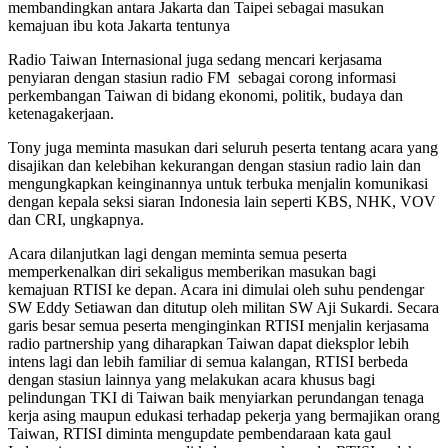
membandingkan antara Jakarta dan Taipei sebagai masukan
kemajuan ibu kota Jakarta tentunya
Radio Taiwan Internasional juga sedang mencari kerjasama
penyiaran dengan stasiun radio FM sebagai corong informasi
perkembangan Taiwan di bidang ekonomi, politik, budaya dan
ketenagakerjaan.
Tony juga meminta masukan dari seluruh peserta tentang acara yang
disajikan dan kelebihan kekurangan dengan stasiun radio lain dan
mengungkapkan keinginannya untuk terbuka menjalin komunikasi
dengan kepala seksi siaran Indonesia lain seperti KBS, NHK, VOV
dan CRI, ungkapnya.
Acara dilanjutkan lagi dengan meminta semua peserta
memperkenalkan diri sekaligus memberikan masukan bagi
kemajuan RTISI ke depan. Acara ini dimulai oleh suhu pendengar
SW Eddy Setiawan dan ditutup oleh militan SW Aji Sukardi. Secara
garis besar semua peserta menginginkan RTISI menjalin kerjasama
radio partnership yang diharapkan Taiwan dapat dieksplor lebih
intens lagi dan lebih familiar di semua kalangan, RTISI berbeda
dengan stasiun lainnya yang melakukan acara khusus bagi
pelindungan TKI di Taiwan baik menyiarkan perundangan tenaga
kerja asing maupun edukasi terhadap pekerja yang bermajikan orang
Taiwan, RTISI diminta mengupdate pembendaraan kata gaul