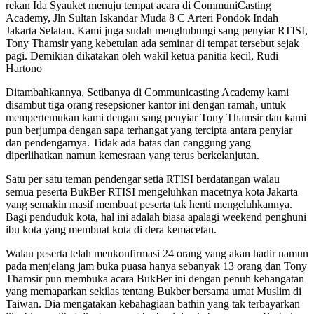
rekan Ida Syauket menuju tempat acara di CommuniCasting
Academy, Jln Sultan Iskandar Muda 8 C Arteri Pondok Indah
Jakarta Selatan. Kami juga sudah menghubungi sang penyiar RTISI,
Tony Thamsir yang kebetulan ada seminar di tempat tersebut sejak
pagi. Demikian dikatakan oleh wakil ketua panitia kecil, Rudi
Hartono
Ditambahkannya, Setibanya di Communicasting Academy kami
disambut tiga orang resepsioner kantor ini dengan ramah, untuk
mempertemukan kami dengan sang penyiar Tony Thamsir dan kami
pun berjumpa dengan sapa terhangat yang tercipta antara penyiar
dan pendengarnya. Tidak ada batas dan canggung yang
diperlihatkan namun kemesraan yang terus berkelanjutan.
Satu per satu teman pendengar setia RTISI berdatangan walau
semua peserta BukBer RTISI mengeluhkan macetnya kota Jakarta
yang semakin masif membuat peserta tak henti mengeluhkannya.
Bagi penduduk kota, hal ini adalah biasa apalagi weekend penghuni
ibu kota yang membuat kota di dera kemacetan.
Walau peserta telah menkonfirmasi 24 orang yang akan hadir namun
pada menjelang jam buka puasa hanya sebanyak 13 orang dan Tony
Thamsir pun membuka acara BukBer ini dengan penuh kehangatan
yang memaparkan sekilas tentang Bukber bersama umat Muslim di
Taiwan. Dia mengatakan kebahagiaan bathin yang tak terbayarkan