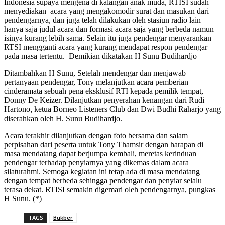
Indonesia supaya mengena di kalangan anak muda, RTISI sudah
menyediakan acara yang mengakomodir surat dan masukan dari
pendengarnya, dan juga telah dilakukan oleh stasiun radio lain
hanya saja judul acara dan formasi acara saja yang berbeda namun
isinya kurang lebih sama. Selain itu juga pendengar menyarankan
RTSI mengganti acara yang kurang mendapat respon pendengar
pada masa tertentu. Demikian dikatakan H Sunu Budihardjo
Ditambahkan H Sunu, Setelah mendengar dan menjawab
pertanyaan pendengar, Tony melanjutkan acara pemberian
cinderamata sebuah pena eksklusif RTI kepada pemilik tempat,
Donny De Keizer. Dilanjutkan penyerahan kenangan dari Rudi
Hartono, ketua Borneo Listeners Club dan Dwi Budhi Raharjo yang
diserahkan oleh H. Sunu Budihardjo.
Acara terakhir dilanjutkan dengan foto bersama dan salam
perpisahan dari peserta untuk Tony Thamsir dengan harapan di
masa mendatang dapat berjumpa kembali, meretas kerinduan
pendengar terhadap penyiarnya yang dikemas dalam acara
silaturahmi. Semoga kegiatan ini tetap ada di masa mendatang
dengan tempat berbeda sehingga pendengar dan penyiar selalu
terasa dekat. RTISI semakin digemari oleh pendengarnya, pungkas
H Sunu. (*)
TAGS
Bukber