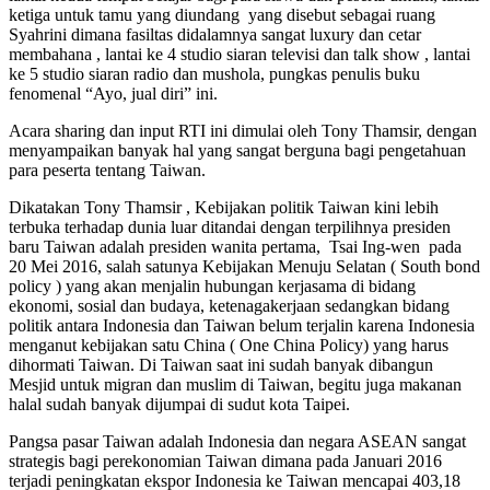
ketiga untuk tamu yang diundang yang disebut sebagai ruang
Syahrini dimana fasiltas didalamnya sangat luxury dan cetar
membahana , lantai ke 4 studio siaran televisi dan talk show , lantai
ke 5 studio siaran radio dan mushola, pungkas penulis buku
fenomenal “Ayo, jual diri” ini.
Acara sharing dan input RTI ini dimulai oleh Tony Thamsir, dengan
menyampaikan banyak hal yang sangat berguna bagi pengetahuan
para peserta tentang Taiwan.
Dikatakan Tony Thamsir , Kebijakan politik Taiwan kini lebih
terbuka terhadap dunia luar ditandai dengan terpilihnya presiden
baru Taiwan adalah presiden wanita pertama, Tsai Ing-wen pada
20 Mei 2016, salah satunya Kebijakan Menuju Selatan ( South bond
policy ) yang akan menjalin hubungan kerjasama di bidang
ekonomi, sosial dan budaya, ketenagakerjaan sedangkan bidang
politik antara Indonesia dan Taiwan belum terjalin karena Indonesia
menganut kebijakan satu China ( One China Policy) yang harus
dihormati Taiwan. Di Taiwan saat ini sudah banyak dibangun
Mesjid untuk migran dan muslim di Taiwan, begitu juga makanan
halal sudah banyak dijumpai di sudut kota Taipei.
Pangsa pasar Taiwan adalah Indonesia dan negara ASEAN sangat
strategis bagi perekonomian Taiwan dimana pada Januari 2016
terjadi peningkatan ekspor Indonesia ke Taiwan mencapai 403,18